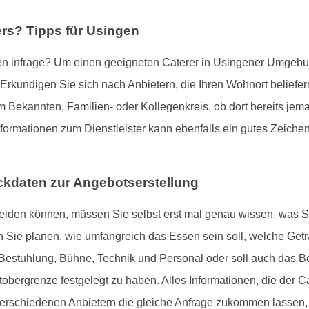
ers? Tipps für Usingen
 infrage? Um einen geeigneten Caterer in Usingener Umgebung
 Erkundigen Sie sich nach Anbietern, die Ihren Wohnort beliefe
im Bekannten, Familien- oder Kollegenkreis, ob dort bereits j
nformationen zum Dienstleister kann ebenfalls ein gutes Zeiche
ckdaten zur Angebotserstellung
cheiden können, müssen Sie selbst erst mal genau wissen, was S
n Sie planen, wie umfangreich das Essen sein soll, welche Ge
, Bestuhlung, Bühne, Technik und Personal oder soll auch das B
etobergrenze festgelegt zu haben. Alles Informationen, die der C
erschiedenen Anbietern die gleiche Anfrage zukommen lassen, e