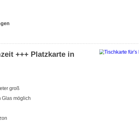
ngen
zeit +++ Platzkarte in
eter groß
m Glas möglich
zon